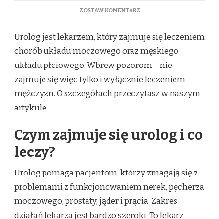
DO
ZOSTAW KOMENTARZ
KIM
JEST
Urolog jest lekarzem, który zajmuje się leczeniem
UROLOG
I
chorób układu moczowego oraz męskiego
JAKIE
układu płciowego. Wbrew pozorom – nie
LECZY
CHOROBY?
zajmuje się więc tylko i wyłącznie leczeniem
mężczyzn. O szczegółach przeczytasz w naszym
artykule.
Czym zajmuje się urolog i co
leczy?
Urolog
pomaga pacjentom, którzy zmagają się z
problemami z funkcjonowaniem nerek, pęcherza
moczowego, prostaty, jąder i prącia. Zakres
działań lekarza jest bardzo szeroki. To lekarz