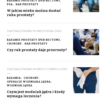
BADANIE PROSTATY (PER RECTUM)
PSA
RAK PROSTATY
W jakim wieku można dostać
raka prostaty?
ZAKTUALIZOWANO W DNIU
20 MAJA, 2026
BADANIE PROSTATY (PER RECTUM)
CHOROBY
RAK PROSTATY
Czy rak prostaty daje przerzuty?
ZAKTUALIZOWANO W DNIU
17 CZERWCA, 2026
BADANIA
CHOROBY
OPERACJE WODNIAKA JĄDRA
WODNIAK JĄDRA
Czym jest wodniak jądra i kiedy
wymaga leczenia?