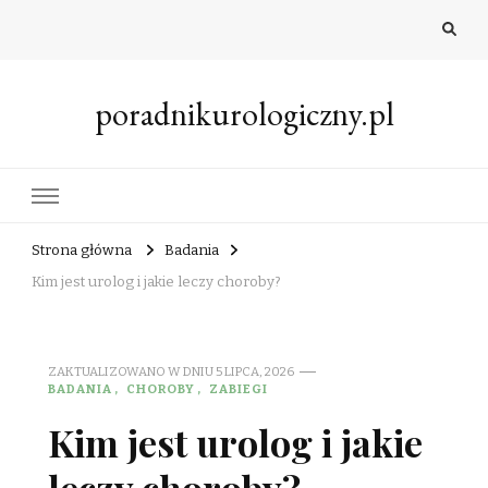
poradnikurologiczny.pl
Strona główna
Badania
Kim jest urolog i jakie leczy choroby?
ZAKTUALIZOWANO W DNIU
5 LIPCA, 2026
BADANIA
CHOROBY
ZABIEGI
Kim jest urolog i jakie
leczy choroby?