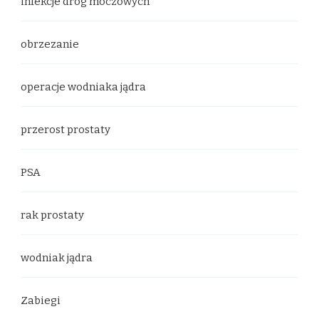
infekcje dróg moczowych
obrzezanie
operacje wodniaka jądra
przerost prostaty
PSA
rak prostaty
wodniak jądra
Zabiegi