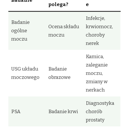
Badanie
polega?
e
Infekcje,
Badanie
Ocena składu
krwiomocz,
ogólne
moczu
choroby
moczu
nerek
Kamica,
zaleganie
USG układu
Badanie
moczu,
moczowego
obrazowe
zmiany w
nerkach
Diagnostyka
PSA
Badanie krwi
chorób
prostaty